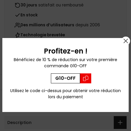
30 jours
satisfait ou remboursé
En stock
Des millions d’utilisateurs
depuis 2006
Technologie brevetée
Profitez-en !
Poser une question
Bénéficiez de 10 % de réduction sur votre première
commande G10-OFF
SKU :
CRU-12013
G10-OFF
Disponibilité :
En stock
Ouvrir la barre latérale
Catégories :
Femmes
Gaming
Hommes
Kids
MARVEL
Utilisez le code ci-dessus pour obtenir votre réduction
Soldes d'été
Toutes les lunettes
lors du paiement
Description