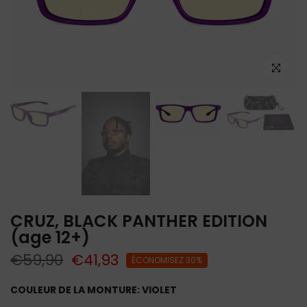
Cliquez po
CRUZ, BLACK PANTHER EDITION
(age 12+)
€59,90
€41,93
ÉCONOMISEZ 30%
COULEUR DE LA MONTURE:
VIOLET