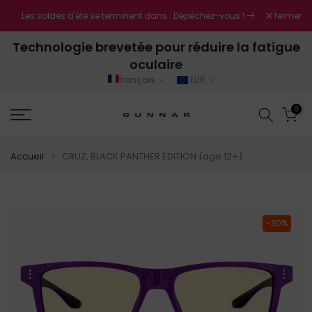
Aller
Nouvelle
fermer
es
Les soldes d'été se terminent dans
. Dépêchez-vous !
au
Technologie brevetée pour réduire la fatigue
contenu
oculaire
français
EUR
0
Accueil
CRUZ, BLACK PANTHER EDITION (age 12+)
-30%