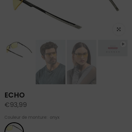
Lecture
Cliquez po
ECHO
€93,99
Couleur de monture:
onyx