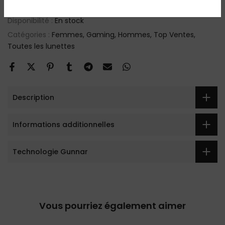
SKU :
ECH-00101
Disponibilité :
En stock
Catégories :
Femmes
Gaming
Hommes
Top Ventes
Toutes les lunettes
Description
Informations additionnelles
Technologie Gunnar
Vous pourriez également aimer