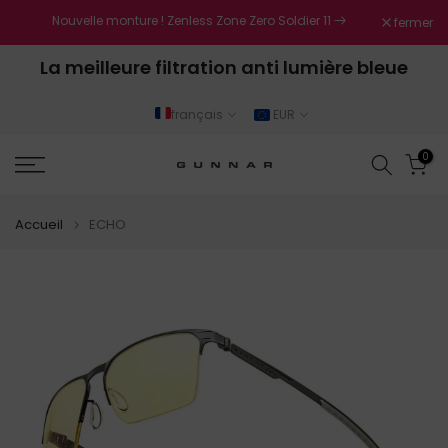
Aller
Nouvelle monture ! Zenless Zone Zero Soldier 11
fermer
 !
au
ue
La meilleure filtration anti lumière bleue
contenu
français
EUR
0
Accueil
ECHO