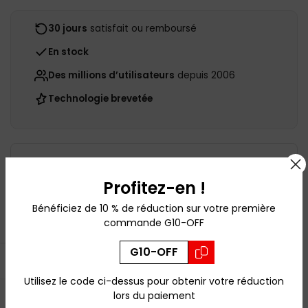
30 jours
satisfait ou remboursé
En stock
Des millions d’utilisateurs
depuis 2006
Technologie brevetée
Besoin de lunettes de vue ?
Profitez-en !
Bénéficiez de 10 % de réduction sur votre première
Commander avec correction
commande G10-OFF
G10-OFF
Ouvrir la barre latérale
Utilisez le code ci-dessus pour obtenir votre réduction
Poser une question
lors du paiement