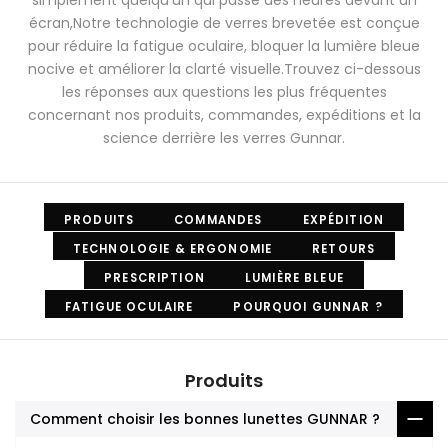
simplement quelqu’un qui passe des heures devant un
écran,Notre technologie de verres brevetée est conçue
pour réduire la fatigue oculaire, bloquer la lumière bleue
nocive et améliorer la clarté visuelle.Trouvez ci-dessous
les réponses aux questions les plus fréquentes
concernant nos produits, commandes, expéditions et la
science derrière les verres Gunnar.
PRODUITS
COMMANDES
EXPÉDITION
TECHNOLOGIE & ERGONOMIE
RETOURS
PRESCRIPTION
LUMIÈRE BLEUE
FATIGUE OCULAIRE
POURQUOI GUNNAR ?
Produits
Comment choisir les bonnes lunettes GUNNAR ?