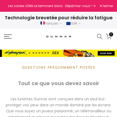
Aller
Nouvelle
fermer
es
Les soldes d'été se terminent dans
. Dépêchez-vous !
au
Technologie brevetée pour réduire la fatigue
contenu
oculaire
français
EUR
0
QUESTIONS FRÉQUEMMENT POSÉES
Tout ce que vous devez savoir
Les lunettes Gunnar sont conçues dans un seul but :
protéger vos yeux dans un monde dominé par les écrans.
Que vous soyez un joueur passionné, un télétravailleur ou