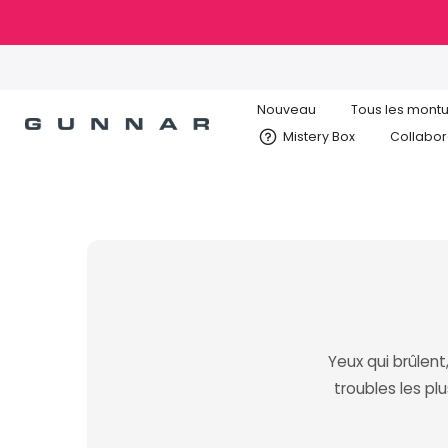
Aller
au
Pionnier de la protection face aux écrans
contenu
depuis 2006
Nouveau
Tous les mont
Mistery Box
Collabor
Yeux qui brûlent
troubles les pl