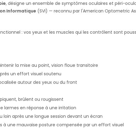
pie
, désigne un ensemble de symptômes oculaires et péri-oculair
on Informatique
(SVI) — reconnu par l'American Optometric As
onctionnel : vos yeux et les muscles qui les contrôlent sont pou
intenir la mise au point, vision floue transitoire
après un effort visuel soutenu
localisée autour des yeux ou du front
 piquent, brûlent ou rougissent
e larmes en réponse à une irritation
r au loin après une longue session devant un écran
s à une mauvaise posture compensée par un effort visuel