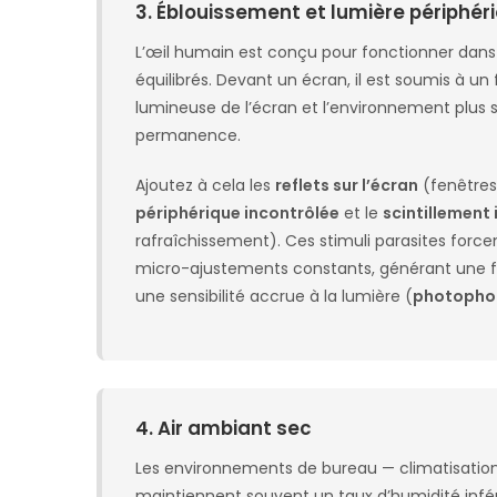
3. Éblouissement et lumière périphér
L’œil humain est conçu pour fonctionner dan
équilibrés. Devant un écran, il est soumis à un
lumineuse de l’écran et l’environnement plus s
permanence.
Ajoutez à cela les
reflets sur l’écran
(fenêtres,
périphérique incontrôlée
et le
scintillement
rafraîchissement). Ces stimuli parasites forc
micro-ajustements constants, générant une f
une sensibilité accrue à la lumière (
photopho
4. Air ambiant sec
Les environnements de bureau — climatisation
maintiennent souvent un taux d’humidité infér