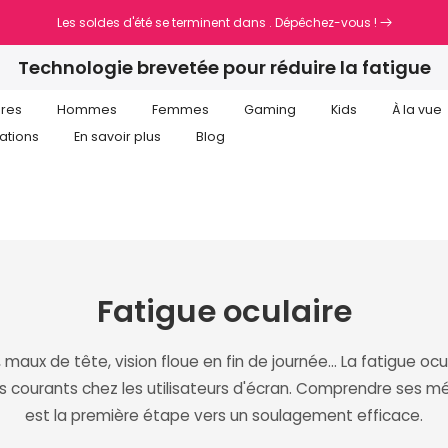
Les soldes d'été se terminent dans
. Dépêchez-vous !
Technologie brevetée pour réduire la fatigue
oculaire
ures
Hommes
Femmes
Gaming
Kids
À la vue
ations
En savoir plus
Blog
Fatigue oculaire
, maux de tête, vision floue en fin de journée… La fatigue ocul
us courants chez les utilisateurs d'écran. Comprendre ses 
est la première étape vers un soulagement efficace.