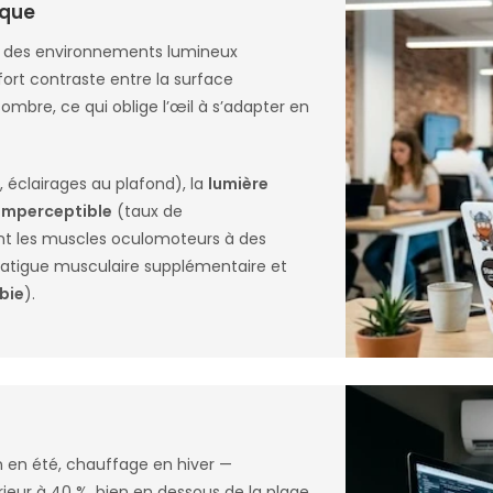
ique
s des environnements lumineux
 fort contraste entre la surface
ombre, ce qui oblige l’œil à s’adapter en
 éclairages au plafond), la
lumière
 imperceptible
(taux de
ent les muscles oculomoteurs à des
atigue musculaire supplémentaire et
bie
).
 en été, chauffage en hiver —
ieur à 40 %, bien en dessous de la plage