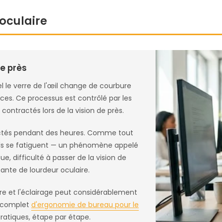
 oculaire
de près
le verre de l'œil change de courbure
nces. Ce processus est contrôlé par les
contractés lors de la vision de près.
actés pendant des heures. Comme tout
 ils se fatiguent — un phénomène appelé
loue, difficulté à passer de la vision de
stante de lourdeur oculaire.
ure et l'éclairage peut considérablement
e complet
d'ergonomie de bureau pour le
atiques, étape par étape.