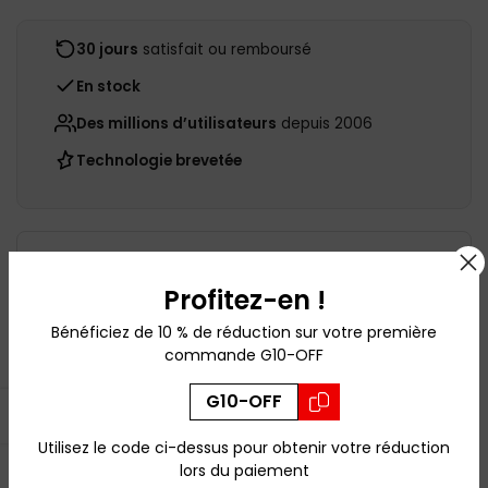
30 jours
satisfait ou remboursé
En stock
Des millions d’utilisateurs
depuis 2006
Technologie brevetée
Besoin de lunettes de vue ?
Profitez-en !
Bénéficiez de 10 % de réduction sur votre première
Commander avec correction
commande G10-OFF
G10-OFF
Ouvrir la barre latérale
Utilisez le code ci-dessus pour obtenir votre réduction
Poser une question
lors du paiement