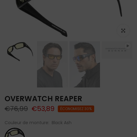
Lecture
Cliquez po
OVERWATCH REAPER
€76,99
€53,89
ÉCONOMISEZ 30%
Couleur de monture:
Black Ash