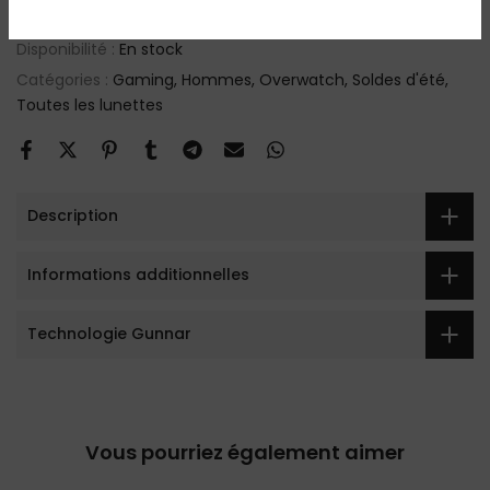
SKU :
RPR-00101
Disponibilité :
En stock
Catégories :
Gaming
Hommes
Overwatch
Soldes d'été
Toutes les lunettes
Description
Informations additionnelles
Technologie Gunnar
Vous pourriez également aimer